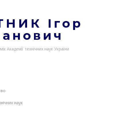
ТНИК Ігор
манович
мік Академії технічних наук України
тво
нічних наук