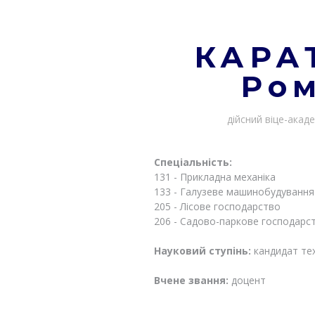
КАРА
Ро
дійсний віце-акаде
Спеціальність:
131 - Прикладна механіка
133 - Галузеве машинобудування
205 - Лісове господарство
206 - Садово-паркове господарс
Науковий ступінь:
кандидат тех
Вчене звання:
доцент