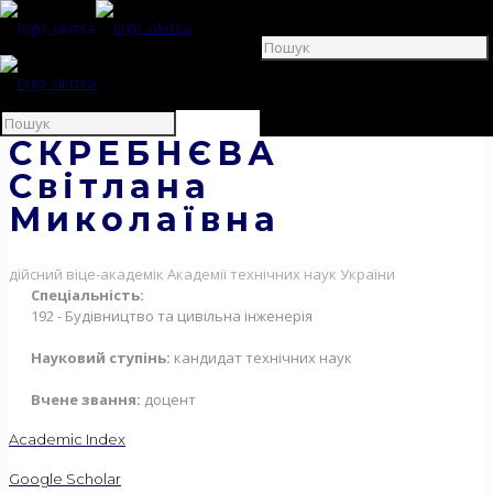
СКРЕБНЄВА
Світлана
Миколаївна
дійсний віце-академік Академії технічних наук України
Спеціальність:
192 - Будівництво та цивільна інженерія
Науковий ступінь:
кандидат технічних наук
Вчене звання:
доцент
Academic Index
Google Scholar