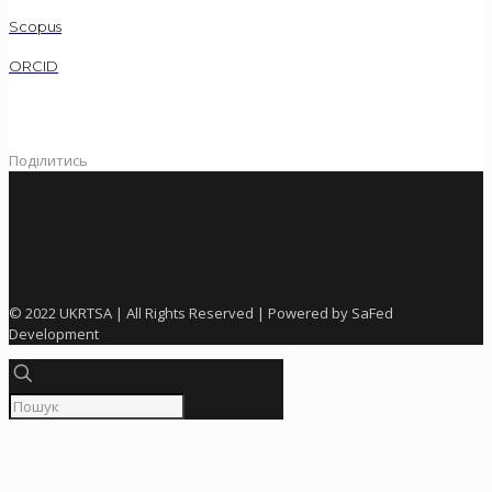
Scopus
ORCID
Поділитись
© 2022 UKRTSA | All Rights Reserved | Powered by SaFed
Development