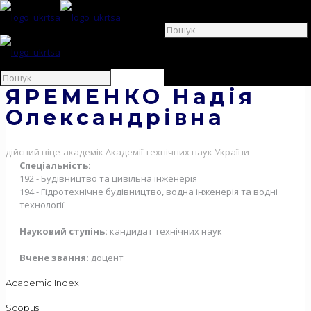
ЯРЕМЕНКО Надія
Олександрівна
дійсний віце-академік Академії технічних наук України
Спеціальність:
192 - Будівництво та цивільна інженерія
194 - Гідротехнічне будівництво, водна інженерія та водні
технології
Науковий ступінь:
кандидат технічних наук
Вчене звання:
доцент
Academic Index
Scopus