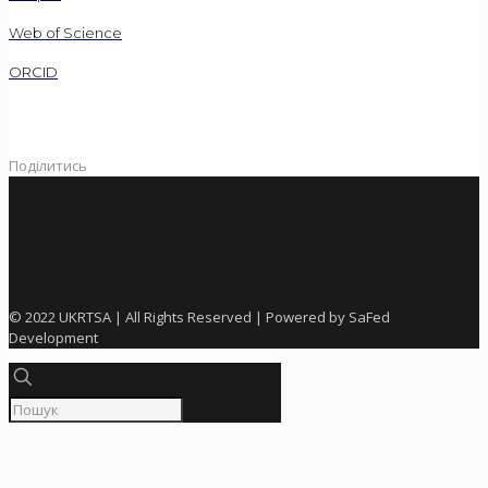
Web of Science
ORCID
Поділитись
© 2022 UKRTSA | All Rights Reserved | Powered by SaFed
Development