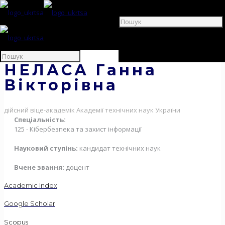
НЕЛАСА Ганна
Вікторівна
дійсний віце-академік Академії технічних наук України
Спеціальність:
125 - Кібербезпека та захист інформації
Науковий ступінь:
кандидат технічних наук
Вчене звання:
доцент
Academic Index
Google Scholar
Scopus