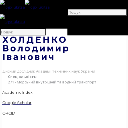
ХОЛДЕНКО
Володимир
Іванович
дійсний дослідник Академії технічних наук України
Спеціальність:
271 - Морський внутрішній та водний транспорт
Academic Index
Google Scholar
ORCID