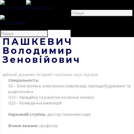
ПАШКЕВИЧ
Володимир
Зеновійович
дійсний академік Академії технічних наук України
Спеціальність:
G5 – Електроніка, електронні комунікації, приладобудування та
радіотехніка
G12 – Авіаційна та ракетно-космічна техніка
G22 – Біомедична інженерія
Науковий ступінь:
доктор технічних наук
Вчене звання:
професор