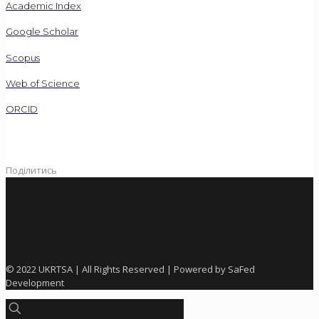
Academic Index
Google Scholar
Scopus
Web of Science
ORCID
Поділитись
© 2022 UKRTSA | All Rights Reserved | Powered by SaFed
Development