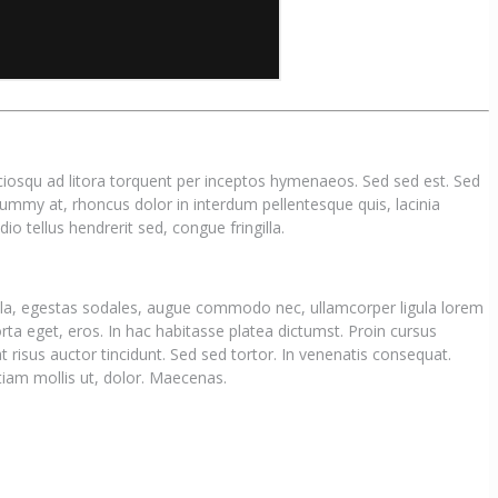
sociosqu ad litora torquent per inceptos hymenaeos. Sed sed est. Sed
ummy at, rhoncus dolor in interdum pellentesque quis, lacinia
io tellus hendrerit sed, congue fringilla.
ulla, egestas sodales, augue commodo nec, ullamcorper ligula lorem
porta eget, eros. In hac habitasse platea dictumst. Proin cursus
risus auctor tincidunt. Sed sed tortor. In venenatis consequat.
Etiam mollis ut, dolor. Maecenas.