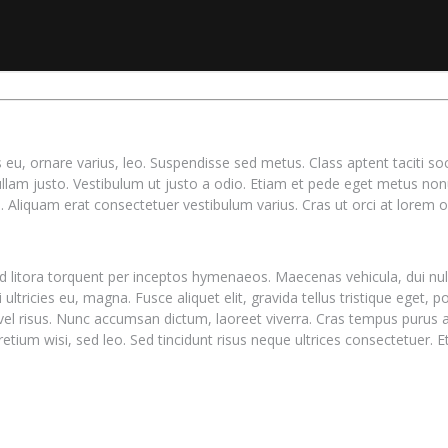
s eu, ornare varius, leo. Suspendisse sed metus. Class aptent taciti 
ullam justo. Vestibulum ut justo a odio. Etiam et pede eget metus non
o. Aliquam erat consectetuer vestibulum varius. Cras ut orci at lorem od
 ad litora torquent per inceptos hymenaeos. Maecenas vehicula, dui n
 ultricies eu, magna. Fusce aliquet elit, gravida tellus tristique eget, 
el risus. Nunc accumsan dictum, laoreet viverra. Cras tempus purus at 
retium wisi, sed leo. Sed tincidunt risus neque ultrices consectetuer. 